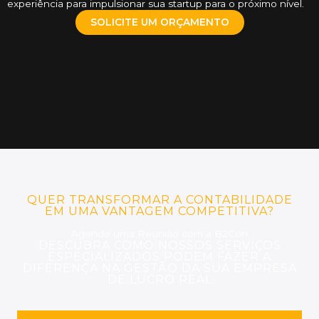
experiência para impulsionar sua startup para o próximo nível.
SOLICITE UM ORÇAMENTO
QUER TRANSFORMAR A CONTABILIDADE
EM UMA VANTAGEM COMPETITIVA?
Agende uma Reunião com a B2Con
DESCUBRA COMO NOSSOS SERVIÇOS
ESPECIALIZADOS PODEM FAZER A
DIFERENÇA NA GESTÃO DA SUA EMPRESA
DE LUCRO REAL