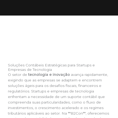
Soluções Contábeis Estratégicas para Startups e
Empresas de Tecnologia
O setor de
tecnologia e inovação
avança rapidamente,
exigindo que as empresas se adaptem e encontrem
soluções ágeis para os desafios fiscais, financeiros e
regulatórios. Startups e empresas de tecnologia
enfrentam a necessidade de um suporte contábil que
compreenda suas particularidades, como o fluxo de
investimentos, o crescimento acelerado e os regimes
tributários aplicáveis ao setor. Na **B2Con**, oferecemos