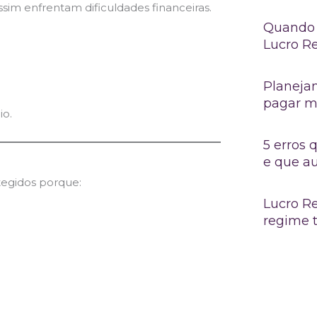
im enfrentam dificuldades financeiras.
Quando 
Lucro R
Planejam
pagar m
io.
5 erros
e que a
tegidos porque:
Lucro Re
regime t