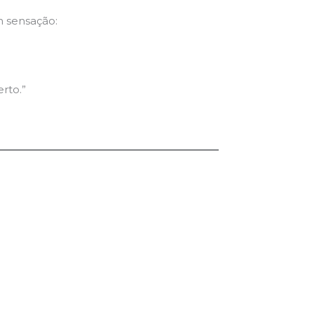
 sensação:
erto.”