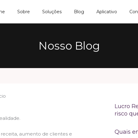
me
Sobre
Soluções
Blog
Aplicativo
Con
Nosso Blog
cio
Lucro Re
risco qu
ealidade.
Quais e
eceita, aumento de clientes e