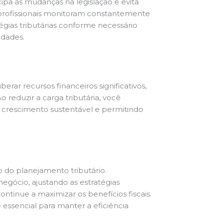
ipa às mudanças na legislação e evita
 profissionais monitoram constantemente
atégias tributárias conforme necessário
idades.
rar recursos financeiros significativos,
 reduzir a carga tributária, você
 crescimento sustentável e permitindo
 do planejamento tributário.
gócio, ajustando as estratégias
ntinue a maximizar os benefícios fiscais.
ssencial para manter a eficiência