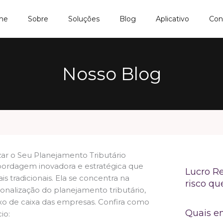
me
Sobre
Soluções
Blog
Aplicativo
Con
Nosso Blog
ar o Seu Planejamento Tributário
bordagem inovadora e estratégica que
Lucro Re
s tradicionais. Ela se concentra na
risco qu
sonalização do planejamento tributário,
uxo de caixa das empresas. Confira como
Quais e
io: