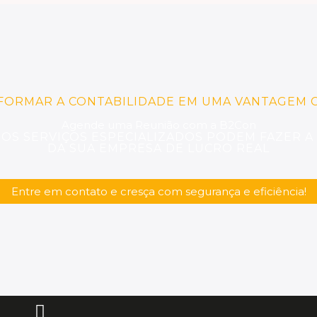
FORMAR A CONTABILIDADE EM UMA VANTAGEM C
Agende uma Reunião com a B2Con
S SERVIÇOS ESPECIALIZADOS PODEM FAZER A
DA SUA EMPRESA DE LUCRO REAL
Entre em contato e cresça com segurança e eficiência!