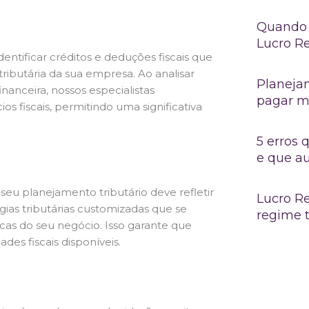
Quando 
Lucro R
dentificar créditos e deduções fiscais que
ributária da sua empresa. Ao analisar
Planejam
anceira, nossos especialistas
pagar m
 fiscais, permitindo uma significativa
5 erros
e que a
seu planejamento tributário deve refletir
Lucro Re
gias tributárias customizadas que se
regime t
cas do seu negócio. Isso garante que
es fiscais disponíveis.