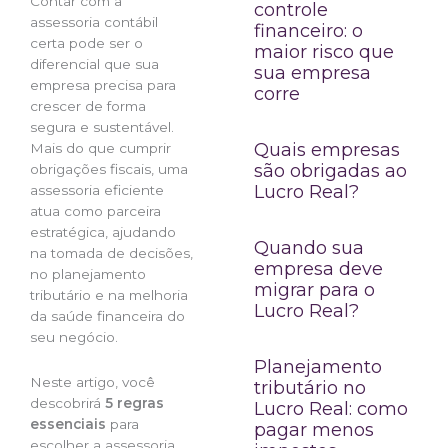
Contar com a
controle
assessoria contábil
financeiro: o
certa pode ser o
maior risco que
diferencial que sua
sua empresa
empresa precisa para
corre
crescer de forma
segura e sustentável.
Quais empresas
Mais do que cumprir
são obrigadas ao
obrigações fiscais, uma
Lucro Real?
assessoria eficiente
atua como parceira
estratégica, ajudando
Quando sua
na tomada de decisões,
empresa deve
no planejamento
migrar para o
tributário e na melhoria
Lucro Real?
da saúde financeira do
seu negócio.
Planejamento
Neste artigo, você
tributário no
descobrirá
5 regras
Lucro Real: como
essenciais
para
pagar menos
escolher a assessoria