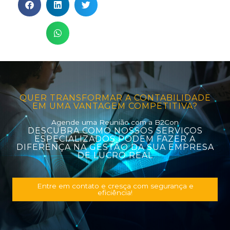
QUER TRANSFORMAR A CONTABILIDADE
EM UMA VANTAGEM COMPETITIVA?
Agende uma Reunião com a B2Con
DESCUBRA COMO NOSSOS SERVIÇOS
ESPECIALIZADOS PODEM FAZER A
DIFERENÇA NA GESTÃO DA SUA EMPRESA
DE LUCRO REAL
Entre em contato e cresça com segurança e
eficiência!